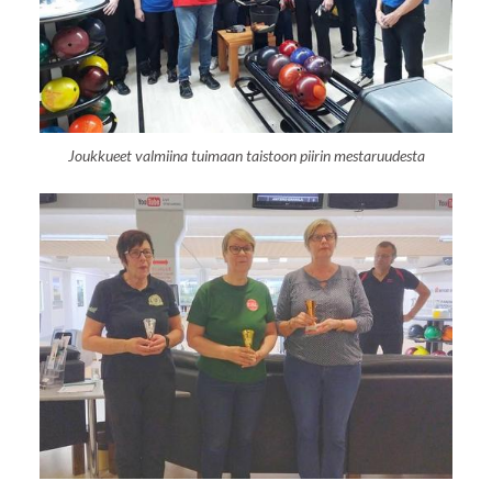
Joukkueet valmiina tuimaan taistoon piirin mestaruudesta