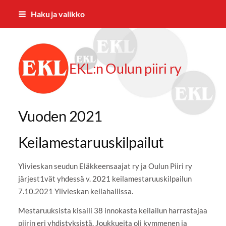
Siirry
Haku ja valikko
sivun
sisältöön
EKL:n Oulun piiri ry
Vuoden 2021
Keilamestaruuskilpailut
Ylivieskan seudun Eläkkeensaajat ry ja Oulun Piiri ry
järjest1vät yhdessä v. 2021 keilamestaruuskilpailun
7.10.2021 Ylivieskan keilahallissa.
Mestaruuksista kisaili 38 innokasta keilailun harrastajaa
piirin eri yhdistyksistä. Joukkueita oli kymmenen ja