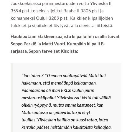
Joukkuekisassa piirinmestaruuden voitti Ylivieska II
3594 pist. toiseksi sijoittui Raahe II 3306 pist ja
kolmanneksi Oulu I 3289 pist. Kaikkien kilpailijoiden
tulokset ja sijoitukset löytyvät alla olevista liitteistä.
Haukiputaan Eläkkeensaajista kilpailuihin osallistuivat
Seppo Perkiö ja Matti Vuoti. Kumpikin kilpaili B-
sarjassa. Sepon terveiset Kisoista:
”Torstaina 7.10 ennen puoltapäivää Matti tuli
hakemaan, että mennäänpä keilaamaan.
Päämääränä oli ihan EKL:n Oulun piirin
mestaruuskilpailut Ylivieskassa! Vettä tuli välillä
oikein ryöppynä, mutta emme kastuneet, kun
Matin autossa on pitävä katto ja ehyt
tuulilasi.Ylivieskan hallilla on kuusi rataa, joten
kerralla pääsee heittämään kaksitoista keilaajaa.