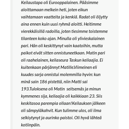
Keilaustapa oli Eurooppalainen. Pääsimme
aloittamaan melkein heti, joten eikun
vaihtamaan vaatteita ja kenkiä. Radat oli öljytty
aina ennen kuin uusi ryhmä aloitti. Heitimme
vierekkäisillä radoilla, joten tiesimme toistemme
tilanteen koko ajan. Minulla oli ylivieskalainen
pari. Hän oli keskittynyt vain kaatoihin, mutta
paikot eivät sitten onnistuneetkaan. Matin pari
oli raahelainen, keilaseura Taskun keilaajia. Ei
kuitenkaan pärjännyt Matille.Viimeinen eli
kuudes sarja onnistui molemmilla hyvin: kun
minä sain 186 pistettä, niin Matti sai
193.Tuloksena oli Matin seitsemäs ja minun
kymmenes sija, keilaajia oli kaikkiaan 23. Siis
keskitasoa parempia ollaan!Keilauksen jälkeen
oli sämpyläkahvit. Kun tulimme ulos, oli ilma
selkiytynyt ja aurinko paistoi. Oli hyvä lähteä
kotiinpäin.