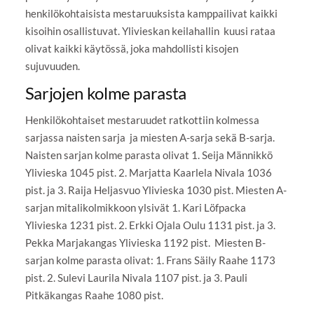
henkilökohtaisista mestaruuksista kamppailivat kaikki
kisoihin osallistuvat. Ylivieskan keilahallin kuusi rataa
olivat kaikki käytössä, joka mahdollisti kisojen
sujuvuuden.
Sarjojen kolme parasta
Henkilökohtaiset mestaruudet ratkottiin kolmessa
sarjassa naisten sarja ja miesten A-sarja sekä B-sarja.
Naisten sarjan kolme parasta olivat 1. Seija Männikkö
Ylivieska 1045 pist. 2. Marjatta Kaarlela Nivala 1036
pist. ja 3. Raija Heljasvuo Ylivieska 1030 pist. Miesten A-
sarjan mitalikolmikkoon ylsivät 1. Kari Löfpacka
Ylivieska 1231 pist. 2. Erkki Ojala Oulu 1131 pist. ja 3.
Pekka Marjakangas Ylivieska 1192 pist. Miesten B-
sarjan kolme parasta olivat: 1. Frans Säily Raahe 1173
pist. 2. Sulevi Laurila Nivala 1107 pist. ja 3. Pauli
Pitkäkangas Raahe 1080 pist.